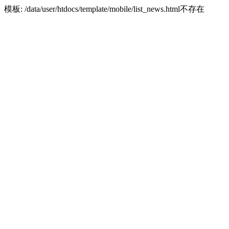
模板: /data/user/htdocs/template/mobile/list_news.html不存在