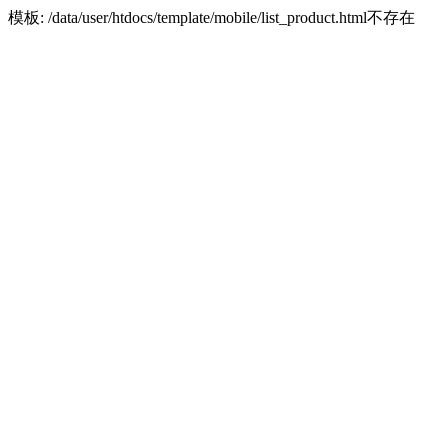
模板: /data/user/htdocs/template/mobile/list_product.html不存在