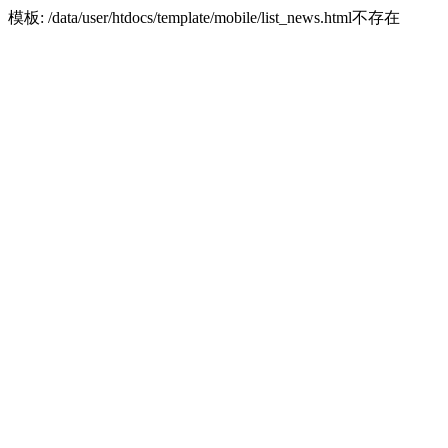
模板: /data/user/htdocs/template/mobile/list_news.html不存在