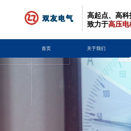
高起点、高科
致力于
高压电
首页
关于我们