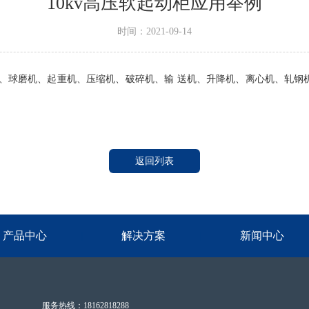
10kv高压软起动柜应用举例
时间：2021-09-14
机、球磨机、起重机、压缩机、破碎机、输 送机、升降机、离心机、轧钢
返回列表
产品中心
解决方案
新闻中心
服务热线：18162818288