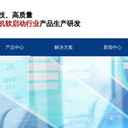
技、高质量
机软启动行业
产品生产研发
产品中心
解决方案
新闻中心